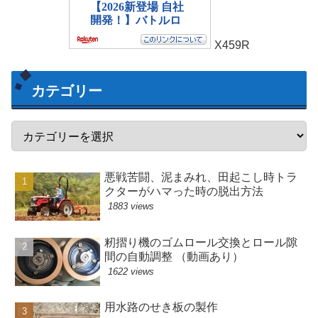
X459R
カテゴリー
悪戦苦闘、泥まみれ、田起こし時トラ
クターがハマった時の脱出方法
1883 views
籾摺り機のゴムロール交換とロール隙
間の自動調整 （動画あり）
1622 views
用水路のせき板の製作