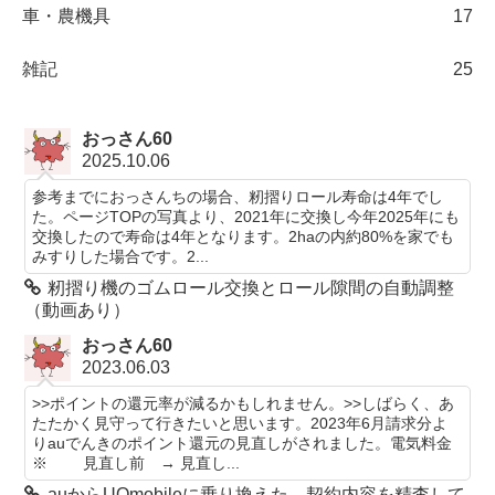
車・農機具
17
雑記
25
おっさん60
2025.10.06
参考までにおっさんちの場合、籾摺りロール寿命は4年でし
た。ページTOPの写真より、2021年に交換し今年2025年にも
交換したので寿命は4年となります。2haの内約80%を家でも
みすりした場合です。2...
籾摺り機のゴムロール交換とロール隙間の自動調整
（動画あり）
おっさん60
2023.06.03
>>ポイントの還元率が減るかもしれません。>>しばらく、あ
たたかく見守って行きたいと思います。2023年6月請求分よ
りauでんきのポイント還元の見直しがされました。電気料金
※ 見直し前 → 見直し...
auからUQmobileに乗り換えた 契約内容を精査して