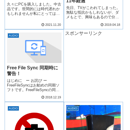
11年経過
久々にPCを購入しました。中古
先日、TVがこわれてしまった。
品です。世間的には時代遅れか
無駄な抵抗かもしれないが、ダ
もしれませんが私にとっては最
メもとで、興味もあるので分解
新の2016年製です。オーディオ
してみた。写真がボケボケなと
専用のPC（CPUはcore２Duo）
2021.11.20
2019.04.18
ころは、御愛嬌で！電源基板と
が異音を発生し始めたのと、毎
インバータ基板（たぶん）イン
回バックアップに失敗していた
スポンサーリンク
バータは液晶のバックライトを
AUDIO
ためそろそろ買替えを考えて
光らせるのに高電圧をつくる回
い...
路。バックライ...
Free File Sync 同期時に
警告！
はじめに ー お詫び ー
FreeFileSyncはお勧めの同期ソ
フトです。FreeFileSyncの同期
エラー、フォルダが消える等の
2018.12.19
情報により「FreeFileSyncは怖
い」と言うイメージを持たれた
方がいらっしゃるとすれば、お
AUDIO
AUDIO
詫びするとと...