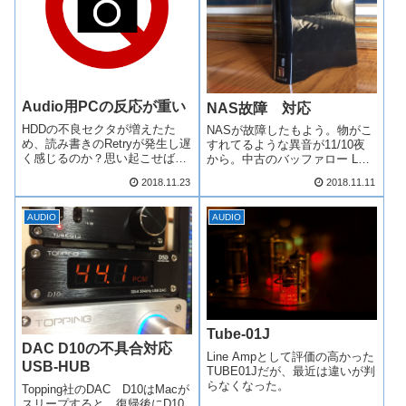
Audio用PCの反応が重い
NAS故障 対応
HDDの不良セクタが増えたた
NASが故障したもよう。物がこ
め、読み書きのRetryが発生し遅
すれてるような異音が11/10夜
く感じるのか？思い起こせば、
から。中古のバッファロー LS-
最近異常に重かったり、ディス
V500Lだ。8,000円くらいで7年
2018.11.23
2018.11.11
クのアクセスランプが付きっぱ
くらい使ってるかな？。常時電
なしになったり、気になる動き
源を入れてたので、十分使った
をしてるように思う。後日、同
と思う。NAS君、ご苦労様でし
AUDIO
AUDIO
容量 １TB WD10EZEXを購
た。ファイルサーバーも...
入し...
Tube-01J
DAC D10の不具合対応
Line Ampとして評価の高かった
USB-HUB
TUBE01Jだが、最近は違いが判
らなくなった。
Topping社のDAC D10はMacが
スリープすると、復帰後にD10