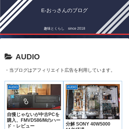
E-おっさんのブログ
趣味とくらし since 2018
AUDIO
・当ブログはアフィリエイト広告を利用しています。
AUDIO
AUDIO
自慢じゃないが中古PCを
購入、FMVD586/Mのハー
分解 SONY 40W5000
ド・レビュー