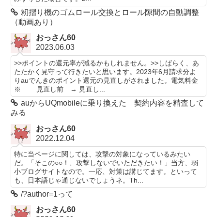
籾摺り機のゴムロール交換とロール隙間の自動調整
（動画あり）
おっさん60
2023.06.03
>>ポイントの還元率が減るかもしれません。>>しばらく、あ
たたかく見守って行きたいと思います。2023年6月請求分よ
りauでんきのポイント還元の見直しがされました。電気料金
※ 見直し前 → 見直し...
auからUQmobileに乗り換えた 契約内容を精査して
みる
おっさん60
2022.12.04
特に当ページに関しては、攻撃の対象になっているみたい
だ。「そこの○○！、攻撃しないでいただきたい！」当方、弱
小ブログサイトなので。一応、対策は講じてます。といって
も、日本語じゃ通じないでしょうネ。Th...
/?author=1って
おっさん60