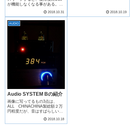
が機能しなくなる事がある。
BUS PowerのHubなので、不具
2018.10.31
2018.10.19
合があるたびにMACを再起動す
るかUSBケーブルを抜き差しし
なければならない。のでSW付
AUDIO
きUSBーHUB...
Audio SYSTEM Bの紹介
画像に写ってるもの3点は、
ALL CHINACHINA製総額２万
円程度だが、音はすばらしい
（私の耳には）。音の価値観は
2018.10.18
自分が良いと思えばそれで良い
と思う。解像度、迫力、臨場感
ともよい。SHARPのSPEAKER
は元々使ってた1bit Dig...