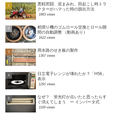
悪戦苦闘、泥まみれ、田起こし時トラ
クターがハマった時の脱出方法
1883 views
籾摺り機のゴムロール交換とロール隙
間の自動調整 （動画あり）
1622 views
用水路のせき板の製作
1367 views
日立電子レンジが壊れたか？「H56」
表示
1291 views
なぜ？ 蛍光灯が点いたと思ったらす
ぐ消えてしまう ー インバータ式
1169 views