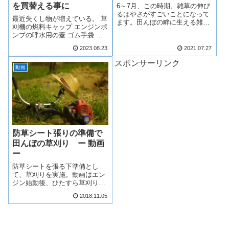
を買替える事に
6～7月、この時期、雑草の伸び
るはやさがすごいことになって
最近失くし物が増えている。 草
ます。田んぼの畔に生える雑草
刈機の燃料キャップ エンジンポ
も、しばらく田んぼの見回りに
ンプの呼水用の蓋 ゴム手袋 小
行かないと、１ー２週間で
型の熊手 ・・・ 田んぼの排水
40cmくらいの大きさになって
2023.08.23
2021.07.27
口を土で塞ぎ水が排水路に出て
いてびっくりする事がありま
いかないようにするために土を
スポンサーリンク
す。雑草を取り除く方法は大き
かき集める際に使用。全て圃場
動画
く分けて草刈機を使...
の水管理や除草に関する部品や
小道具で...
防草シート張りの準備で
田んぼの草刈り ー 動画
ー
防草シートを張る下準備とし
て、草刈りを実施。動画はエン
ジン始動後、ひたすら草刈りし
ているだけです。カメラアング
2018.11.05
ルはもっと下にすれば良かった
と後悔してます。最初はエンジ
ンが、なかなか、かからない。
気持ち的には、燃料の混合油を