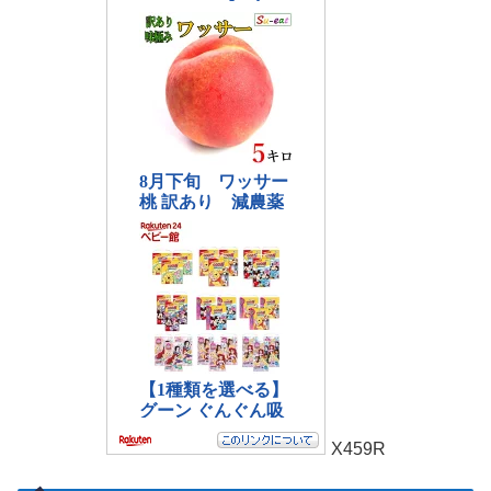
X459R