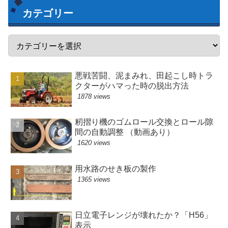
カテゴリー
悪戦苦闘、泥まみれ、田起こし時トラ
クターがハマった時の脱出方法
1878 views
籾摺り機のゴムロール交換とロール隙
間の自動調整 （動画あり）
1620 views
用水路のせき板の製作
1365 views
日立電子レンジが壊れたか？「H56」
表示