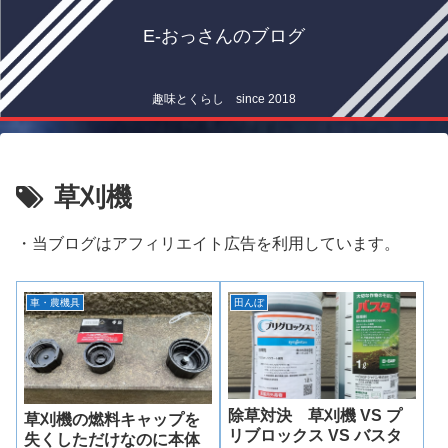
E-おっさんのブログ
趣味とくらし since 2018
草刈機
・当ブログはアフィリエイト広告を利用しています。
車・農機具
田んぼ
除草対決 草刈機 VS プ
草刈機の燃料キャップを
リブロックス VS バスタ
失くしただけなのに本体