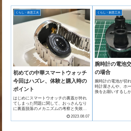
くらし・創意工夫
くらし・創意工夫
腕時計の電池
の場合
初めての中華スマートウォッチ
今回はハズレ、体験と購入時の
腕時計の電池が切
時計屋さんや、ホ
ポイント
換をお願いするし
今回は違う。別の
はじめにスマートウオッチの裏蓋が外れ
修理工具セットを
てしまった問題に関して、おっさんなり
時計工具 腕時計工
に裏蓋脱落のメカニズムの考察と失敗し
工具 ベルト交換 バ..
ない為のスマートウオッチ選びを考えて
2023.08.07
みました。内容に関しては個人的な評
価、解釈もあります。今からさかのぼる
事、約２か月、初めてのスマ...