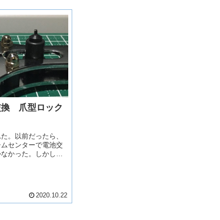
交換 爪型ロック
れた。以前だったら、
ームセンターで電池交
かなかった。しかし、
時計の電池交換で時計
既に手に入れている。
具セット 時計電池交換
.
2020.10.22