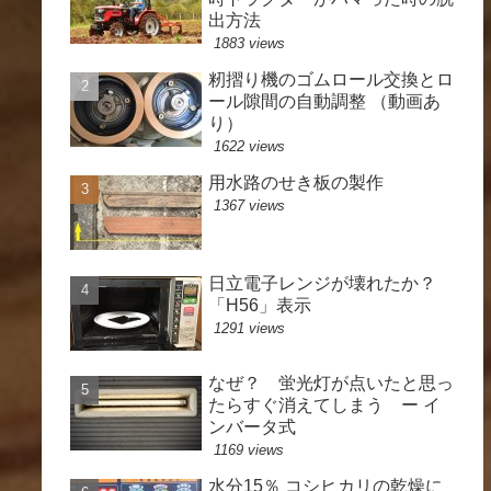
出方法
1883 views
籾摺り機のゴムロール交換とロ
ール隙間の自動調整 （動画あ
り）
1622 views
用水路のせき板の製作
1367 views
日立電子レンジが壊れたか？
「H56」表示
1291 views
なぜ？ 蛍光灯が点いたと思っ
たらすぐ消えてしまう ー イ
ンバータ式
1169 views
水分15％ コシヒカリの乾燥に