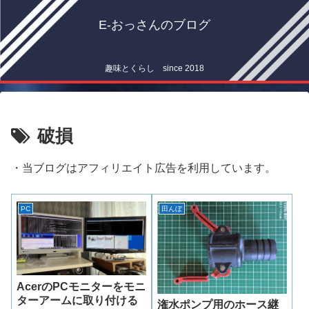
E-おっさんのブログ
趣味とくらし since 2018
破損
・当ブログはアフィリエイト広告を利用しています。
PC
田んぼ
AcerのPCモニターをモニ
ターアームに取り付ける
潅水ポンプ用のホース継