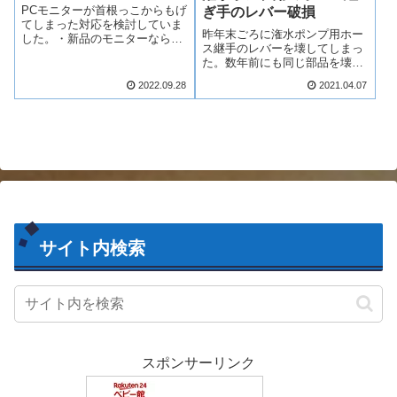
PCモニターが首根っこからもげ
ぎ手のレバー破損
てしまった対応を検討していま
昨年末ごろに潅水ポンプ用ホー
した。・新品のモニターなら1
ス継手のレバーを壊してしまっ
万円オーバー・中古モニターな
た。数年前にも同じ部品を壊し
ら7000円程～・モニターアーム
てしまった。田んぼの季節に入
なら中古モニターと同程度～１
2022.09.28
2021.04.07
り、トラクターを使用する時期
万円前後農作業が雨で一休みと
になった。潅水ポンプは使用後
なり、久々にリサイクル店に行
トラクターに付いた泥を水流で
ってみると...
流したり、水圧で吹き飛ばした
りするために使っ...
サイト内検索
スポンサーリンク