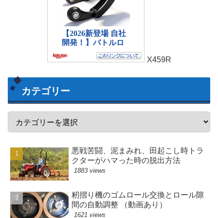
X459R
カテゴリー
悪戦苦闘、泥まみれ、田起こし時トラ
クターがハマった時の脱出方法
1883 views
籾摺り機のゴムロール交換とロール隙
間の自動調整 （動画あり）
1621 views