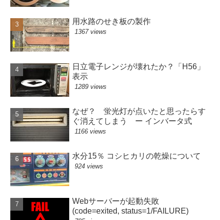
用水路のせき板の製作
1367 views
日立電子レンジが壊れたか？「H56」
表示
1289 views
なぜ？ 蛍光灯が点いたと思ったらす
ぐ消えてしまう ー インバータ式
1166 views
水分15％ コシヒカリの乾燥について
924 views
Webサーバーが起動失敗
(code=exited, status=1/FAILURE)