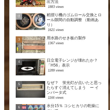
出方法
1883 views
籾摺り機のゴムロール交換とロ
ール隙間の自動調整 （動画あ
り）
1621 views
用水路のせき板の製作
1367 views
日立電子レンジが壊れたか？
「H56」表示
1289 views
なぜ？ 蛍光灯が点いたと思っ
たらすぐ消えてしまう ー イ
ンバータ式
1166 views
水分15％ コシヒカリの乾燥に