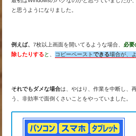
最初はWindowsのバグなのかと思っていました
と思うようになりました。
例えば、
7枚以上画面を開いてるような場合、
必
要
除したりする
と
、
コピーペースト
できる
場合が、
それでもダメな場合
は、やはり、作業を中断し、再
う、非効率で面倒くさいことをやっていました。