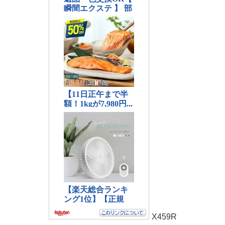
X459R