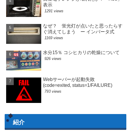
表示
1291 views
なぜ？ 蛍光灯が点いたと思ったらす
ぐ消えてしまう ー インバータ式
1169 views
水分15％ コシヒカリの乾燥について
926 views
Webサーバーが起動失敗
(code=exited, status=1/FAILURE)
793 views
紹介