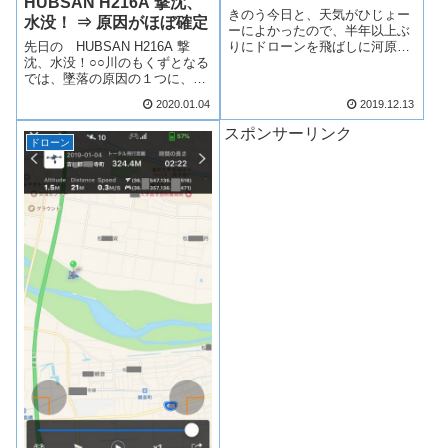
HUBSAN H216A 撃沈、
きのう今日と、天気がひじょー
水没！ ⇒ 原因がほぼ確定
ーによかったので、半年以上ぶ
りにドローンを飛ばしに河原へ
先日の HUBSAN H216A 撃
行った。ここも先客がいて、な
沈、水没！○○川のもくずとなる
かなかドローンが飛ばしにくい
では、墜落の原因の１つに、次
状況になってきているが、今日
のように述べている。操作ミス
2020.01.04
2019.12.13
はオール・クリア！早速機材を
とは言いたくないので？、バッ
用意して携帯と機体をバインド
テリ―の容量不足か電波障害の
スポンサーリンク
しようとするが、...
どちらかかと思いたいところ。
ドローン
真の原因は携帯電話のバッテリ
ー容量...