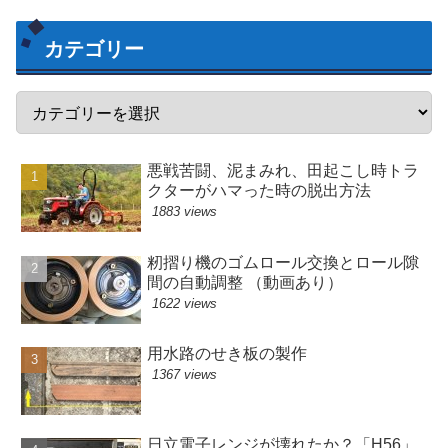
カテゴリー
悪戦苦闘、泥まみれ、田起こし時トラ
クターがハマった時の脱出方法
1883 views
籾摺り機のゴムロール交換とロール隙
間の自動調整 （動画あり）
1622 views
用水路のせき板の製作
1367 views
日立電子レンジが壊れたか？「H56」