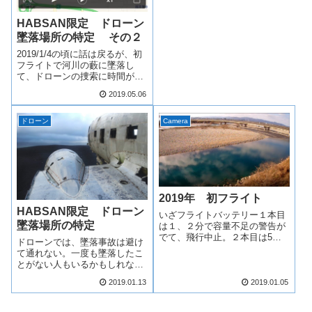
HABSAN限定 ドローン
墜落場所の特定 その２
2019/1/4の頃に話は戻るが、初
フライトで河川の藪に墜落し
て、ドローンの捜索に時間がか
かってしまったことがあった。
2019.05.06
HABSAN限定 ドローン墜落場
所の特定 の記事で、ドローン
を探すための方法を投稿してい
ドローン
Camera
るが、もっと、簡単?な方法が
見つ...
2019年 初フライト
HABSAN限定 ドローン
いざフライトバッテリー１本目
墜落場所の特定
は１、２分で容量不足の警告が
でて、飛行中止。２本目は5～
ドローンでは、墜落事故は避け
10分ほど経ったところで、墜
て通れない。一度も墜落したこ
落。去年から少し調子が悪かっ
とがない人もいるかもしれない
たのだが、最初は何ともなさそ
が、4枚のプロペラのうち１枚
うだったので、そのまま使用し
2019.01.13
2019.01.05
でも壊れれば、バランスを崩し
続けた。動画ファイルが壊れて
て落ちてしまう。６枚羽や、高
るドローンからの...
度なフライトコントローラー