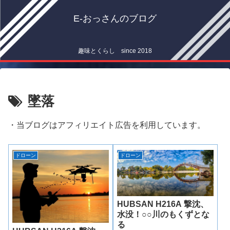
E-おっさんのブログ
趣味とくらし since 2018
墜落
・当ブログはアフィリエイト広告を利用しています。
ドローン
ドローン
HUBSAN H216A 撃沈、
水没！○○川のもくずとな
る