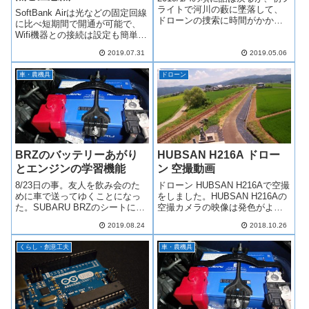
ライトで河川の藪に墜落して、
SoftBank Airは光などの固定回線
ドローンの捜索に時間がかかっ
に比べ短期間で開通が可能で、
てしまったことがあった。
Wifi機器との接続は設定も簡単で
HABSAN限定 ドローン墜落場
電源を入れて数分で使用可能で
所の特定 の記事で、ドローン
2019.07.31
2019.05.06
す。これから、導入を検討され
を探すための方法を投稿してい
てる方の参考になれば、幸いで
るが、もっと、簡単?な方法が見
車・農機具
ドローン
す。なお、料金や、キャシュバ
つ...
ック、手続きに関しては、...
BRZのバッテリーあがり
HUBSAN H216A ドロー
とエンジンの学習機能
ン 空撮動画
8/23日の事。友人を飲み会のた
ドローン HUBSAN H216Aで空撮
めに車で送ってゆくことになっ
をしました。HUBSAN H216Aの
た。SUBARU BRZのシートに腰
空撮カメラの映像は発色がよく
を下ろしエンジンをかける！か
きれいです。特に空の青、木々
2019.08.24
2018.10.26
からない？何で？！とりあえず
の緑がきれいで、空撮にもって
送迎はできそうにない事を友人
こいです。解像度も1080Pで十分
くらし・創意工夫
車・農機具
に連絡しバッテリーの確認をす
です。編集はMACのiMovieを使
ることにした。確認事項⇒エン
ってます...
ジン...