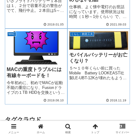
いざフライトバッテリー１本目
は１、２分で容量不足の警告が
仕事柄、よく懐中電灯のお世話
でて、飛行中止。２本目は5～10
になっています。使用状況は短
分ほど経ったところで、墜落。
時間（１秒～1分くらい）で、１
去年から少し調子が悪かったの
日数十回（70回以下）使いま
だが、最初は何ともなさそうだ
2019.01.05
2021.09.03
す。使い始めて約２か月、その
ったので、そのまま使用し続け
懐中電灯がつかなくなってしま
た。動画ファイルが壊れてるド
MAC
くらし・創意工夫
いました。スイッチのON/OFF回
ローンからの...
数が多いので「スイッチが壊れ
た」か「...
モバイルバッテリーがお亡
くなり？
５〜１０年くらい前に買った
MACの重度トラブルには
Mobile Battery LOOKEAST社
有線キーボードを！
製LE-UBT-12Kが壊れたもよう。
容量 ： 12,000mAH入
今年初めに、初めでMACが起動
力 ： 2系統 miniUSB 5V2A /
不能の重症になり、Fusionドラ
MicroUSB５V1A出力 ： 2系
イブの１TB HDDを交換という、
統５V2A結構...
大手術となった。今回も、その
2019.06.10
2018.11.19
くらいの重症になりそうな気が
する。きっかけは、Sleepになっ
てるはず本体が、朝おきても、
LEDランプが点灯したま...
タグクラウド
対策
18
自宅サーバー
14
トラブル
11
メニュー
ホーム
検索
トップ
サイドバー