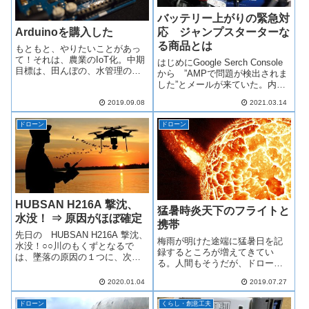
バッテリー上がりの緊急対
応 ジャンプスターターな
Arduinoを購入した
る商品とは
もともと、やりたいことがあっ
て！それは、農業のIoT化。中期
はじめにGoogle Serch Console
目標は、田んぼの、水管理の簡
から ”AMPで問題が検出されま
素化のため、とりあえず１カ所
した”とメールが来ていた。内容
だけでいいので、田んぼの水
は以下のようだった。許可され
2019.09.08
2021.03.14
位、温度、湿度などを無線で自
ていない属性または属性値が
宅にいながら、監視すること。
HMTL タグにあります。初検出
水管理はやはり大変欲を言え
ドローン
ドローン
日: 2021/03/11 ステータス: ...
ば、用水側水門、...
HUBSAN H216A 撃沈、
猛暑時炎天下のフライトと
水没！ ⇒ 原因がほぼ確定
携帯
先日の HUBSAN H216A 撃沈、
梅雨が明けた途端に猛暑日を記
水没！○○川のもくずとなるで
録するところが増えてきてい
は、墜落の原因の１つに、次の
る。人間もそうだが、ドローン
ように述べている。操作ミスと
本体、関連機器も相当、負担が
は言いたくないので？、バッテ
2020.01.04
2019.07.27
かかっていると思われる。猛暑
リ―の容量不足か電波障害のど
日でなくても、夏場の炎天下で
ちらかかと思いたいところ。真
ドローン
くらし・創意工夫
のフライトの際、気を付けなく