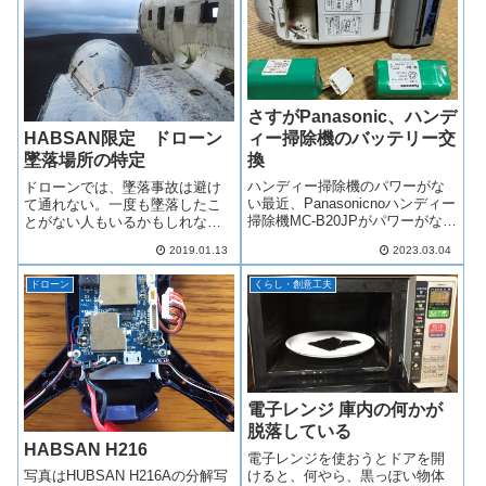
の原因は携帯電話のバッテリー
てはならない事がある。それ
容量...
は、携帯電話の熱暴走...
さすがPanasonic、ハンデ
ィー掃除機のバッテリー交
HABSAN限定 ドローン
換
墜落場所の特定
ハンディー掃除機のパワーがな
ドローンでは、墜落事故は避け
い最近、Panasonicnoハンディー
て通れない。一度も墜落したこ
掃除機MC-B20JPがパワーがな
とがない人もいるかもしれない
い。主に母が使っているのだけ
が、4枚のプロペラのうち１枚で
2019.01.13
2023.03.04
れど、充電してもすぐにパワー
も壊れれば、バランスを崩して
が無くなってしまうようであ
落ちてしまう。６枚羽や、高度
ドローン
くらし・創意工夫
る。製造年は2017年製である。
なフライトコントローラーで、
既に製造終了となっている...
ある程度対応可能機種もあるの
かもしれない。...
電子レンジ 庫内の何かが
脱落している
HABSAN H216
電子レンジを使おうとドアを開
けると、何やら、黒っぽい物体
写真はHUBSAN H216Aの分解写