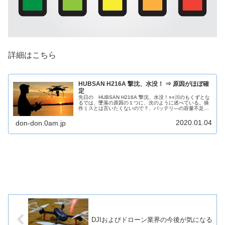
詳細はこちら
HUBSAN H216A 撃沈、水没！ ⇒ 原因がほぼ確
定
先日の HUBSAN H216A 撃沈、水没！○○川のもくずとな
るでは、墜落の原因の１つに、次のように述べている。操
作ミスとは言いたくないので？、バッテリ―の容量不足か
電波障害のどちらかかと思いたいところ。真の原因は携帯
電話のバッテリー容量...
2020.01.04
don-don.0am.jp
DJIおよびドローン業界の今後が気になる