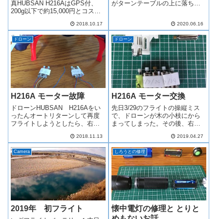
がターンテーブルの上に落ちて
真HUBSAN H216AはGPS付、
いいる。置いてあるというよ
200g以下で約15,000円とコスパ
り、何か落ちたのではと最初か
に優れている。空撮動画も1080p
2018.10.17
2020.06.16
ら感じた。脱落したシートは四
で綺麗にとれる。ただ、モータ
角いシート状のもので割れやす
ーはブラシレスではないのでか
ドローン
ドローン
い。発見した時も、割れたとこ
なりの頻度で故障する。すでに4
ろをテープで引っ付...
個交換...
H216A モーター故障
H216A モーター交換
ドローンHUBSAN H216Aをい
先日3/29のフライトの操縦ミス
ったんオートリターンして再度
で、ドローンが木の小枝にから
フライトしようとしたら、右後
まってしまった。その後、右後
のプロペラが回転しない。よく
ろ右前のプロペラが回転した
2018.11.13
2019.04.27
あるちょっと調子悪いだけだろ
り、しなかったりで、正常に離
うと思ったが、何度やってもだ
陸できなくなってしまった。
Camera
しろうとの修理
め。モーター交換するしかな
HABSAN H216Aドローン離陸不
い。振り返ってみると手動で帰
能 動画：54MBずっと、放
還させよう...
置...
2019年 初フライト
懐中電灯の修理と とりと
めもないお話