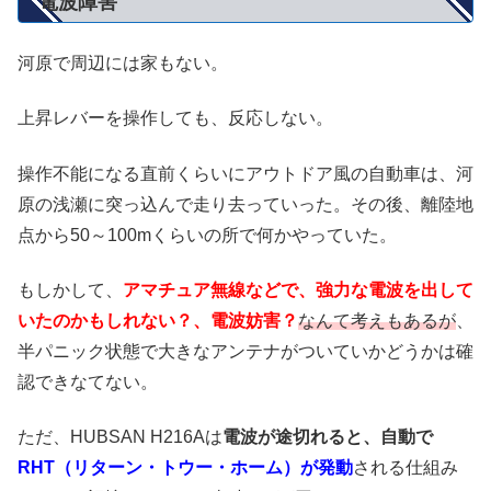
電波障害
河原で周辺には家もない。
上昇レバーを操作しても、反応しない。
操作不能になる直前くらいにアウトドア風の自動車は、河
原の浅瀬に突っ込んで走り去っていった。その後、離陸地
点から50～100mくらいの所で何かやっていた。
もしかして、
アマチュア無線などで、強力な電波を出して
いたのかもしれない？、電波妨害？
なんて考えもあるが
、
半パニック状態で大きなアンテナがついていかどうかは確
認できなてない。
ただ、HUBSAN H216Aは
電波が途切れると、自動で
RHT（リターン・トウー・ホーム）が発動
される仕組み