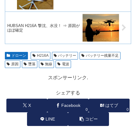
HUBSAN H216A 撃沈、水没！ ⇒ 原因が
ほぼ確定
ドローン
H216A
バッテリー
バッテリー残量不足
原因
墜落
無線
電波
スポンサーリンク.
シェアする
X
Facebook
はてブ
0
0
LINE
コピー