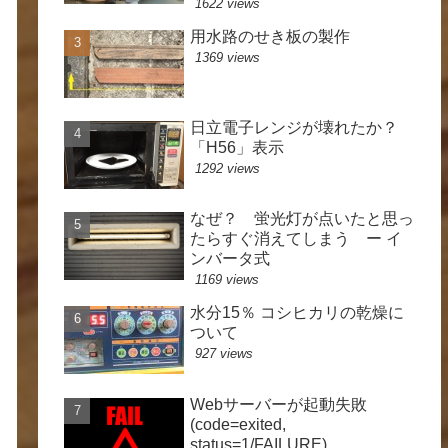
1622 views
用水路のせき板の製作
1369 views
日立電子レンジが壊れたか？
「H56」表示
1292 views
なぜ？ 蛍光灯が点いたと思っ
たらすぐ消えてしまう ー イ
ンバータ式
1169 views
水分15％ コシヒカリの乾燥に
ついて
927 views
Webサーバーが起動失敗
(code=exited,
status=1/FAILURE)