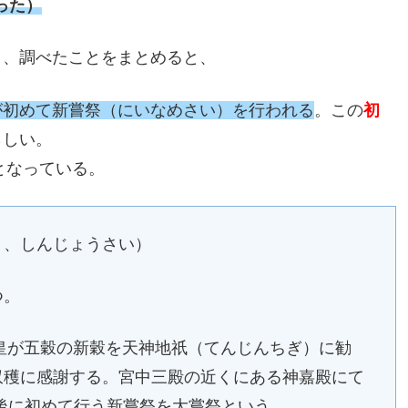
った）
と、調べたことをまとめると、
が初めて新嘗祭（にいなめさい）を行われる
。この
初
らしい。
となっている。
り、しんじょうさい）
つ。
天皇が五穀の新穀を天神地祇（てんじんちぎ）に勧
収穫に感謝する。宮中三殿の近くにある神嘉殿にて
後に初めて行う新嘗祭を大嘗祭という。