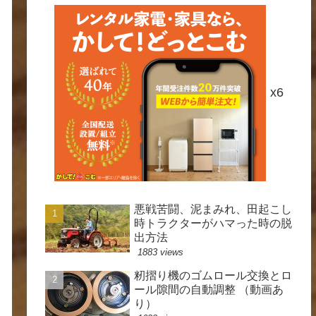
x6
悪戦苦闘、泥まみれ、田起こし
時トラクターがハマった時の脱
出方法
1883 views
籾摺り機のゴムロール交換とロ
ール隙間の自動調整 （動画あ
り）