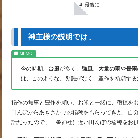
最後に
神主様の説明では、
今の時期、
台風
が多く、
強風
、
大量の雨
や
長雨
は、このような、災難がなく、豊作を祈願する
稲作の無事と豊作を願い、お米と一緒に、稲穂を
田んぼからあきさかりの稲穂をもらってきた。自
話だったので、一番神社に近い田んぼの稲穂をお