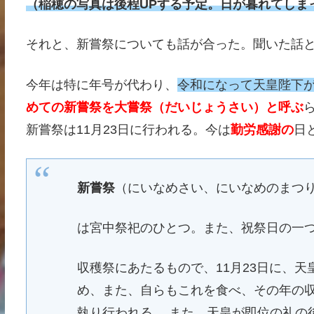
（稲穂の写真は後程UPする予定。日が暮れてしま
それと、新嘗祭についても話が合った。聞いた話
今年は特に年号が代わり、
令和になって天皇陛下
めての新嘗祭を大嘗祭（だいじょうさい）と呼ぶ
新嘗祭は11月23日に行われる。今は
勤労感謝の
日
新嘗祭
（にいなめさい、にいなめのまつ
は宮中祭祀のひとつ。また、祝祭日の一
収穫祭にあたるもので、11月23日に、
め、また、自らもこれを食べ、その年の
執り行われる。 また、天皇が即位の礼の