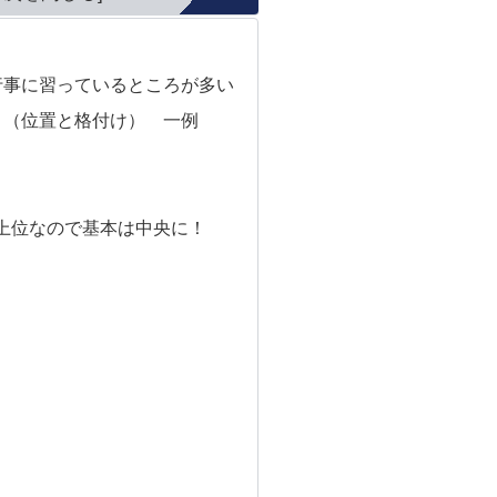
行事に習っているところが多い
 （位置と格付け） 一例
上位なので基本は中央に！
）