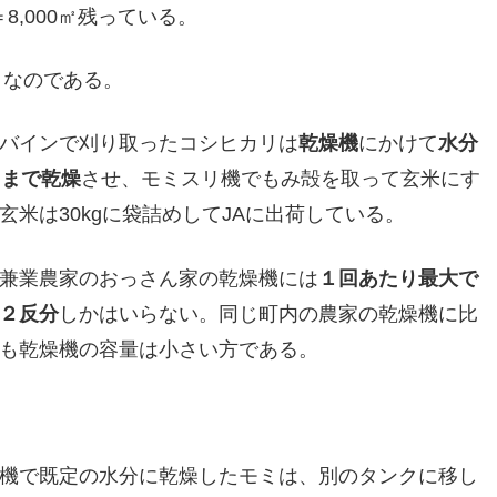
8,000㎡残っている。
うなのである。
バインで刈り取ったコシヒカリは
乾燥機
にかけて
水分
％まで乾燥
させ、モミスリ機でもみ殻を取って玄米にす
玄米は30kgに袋詰めしてJAに出荷している。
兼業農家のおっさん家の乾燥機には
１回あたり最大で
２反分
しかはいらない。同じ町内の農家の乾燥機に比
も乾燥機の容量は小さい方である。
機で既定の水分に乾燥したモミは、別のタンクに移し