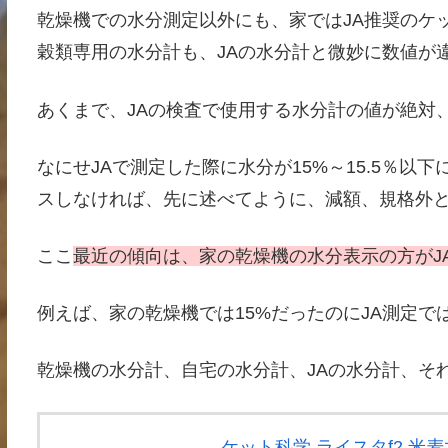
乾燥機での水分測定以外にも、家ではJA推奨のケ
穀類専用の水分計も、JAの水分計と微妙に数値が
あくまで、JAの検査で使用する水分計の値が絶対
なにせJAで測定した際に水分が15%～15.5％以
スしなければ、先に述べてように、減額、規格外
ここ
最近の傾向は、家の乾燥機の水分表示の方がJA
例えば、家の乾燥機では15%だったのにJA測定では1
乾燥機の水分計、自宅の水分計、JAの水分計、そ
ケット科学 ライスタf2 米麦水