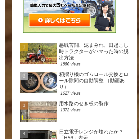
悪戦苦闘、泥まみれ、田起こし
時トラクターがハマった時の脱
出方法
1886 views
籾摺り機のゴムロール交換とロ
ール隙間の自動調整 （動画あ
り）
1627 views
用水路のせき板の製作
1372 views
日立電子レンジが壊れたか？
「H56」表示