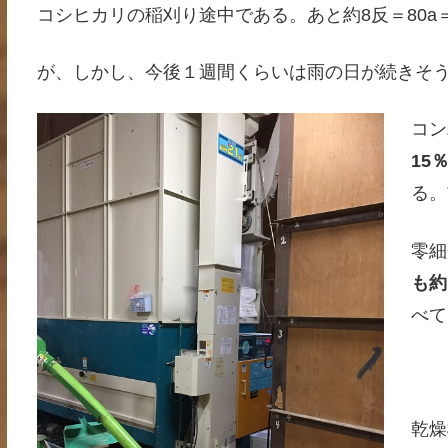
コシヒカリの稲刈り途中である。あと約8反＝80a＝
が、しかし、今後１週間くらいは雨の日が続きそ
コン
15
る。
零細
も約
べて
乾燥