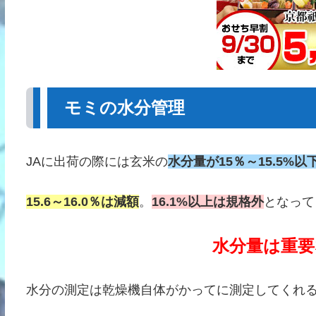
モミの水分管理
JAに出荷の際には玄米の
水分量が15％～15.5%以
15.6～16.0％は減額
。
16.1%以上は規格外
となって
水分量は重要
水分の測定は乾燥機自体がかってに測定してくれ