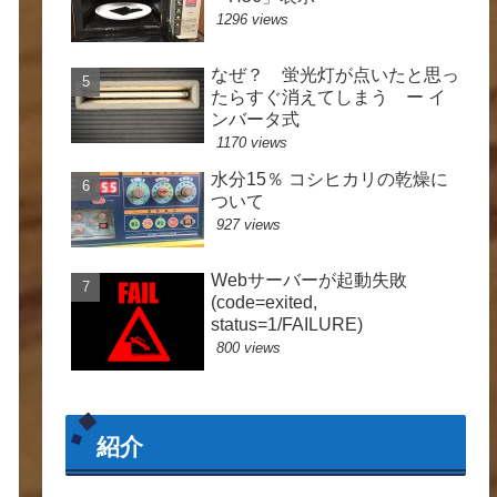
1296 views
なぜ？ 蛍光灯が点いたと思っ
たらすぐ消えてしまう ー イ
ンバータ式
1170 views
水分15％ コシヒカリの乾燥に
ついて
927 views
Webサーバーが起動失敗
(code=exited,
status=1/FAILURE)
800 views
紹介