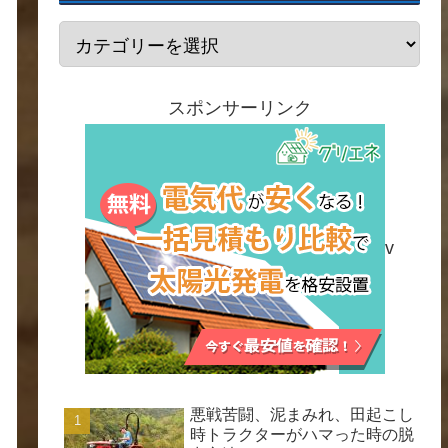
スポンサーリンク
v
悪戦苦闘、泥まみれ、田起こし
時トラクターがハマった時の脱