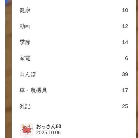
健康
10
動画
12
季節
14
家電
6
田んぼ
39
車・農機具
17
雑記
25
おっさん60
2025.10.06