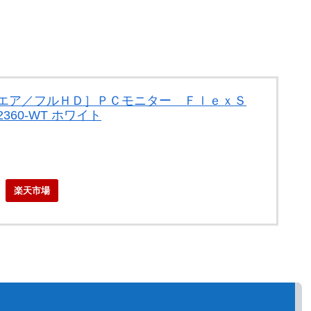
クエア／フルＨＤ］ＰＣモニター ＦｌｅｘＳ
60-WT ホワイト
楽天市場