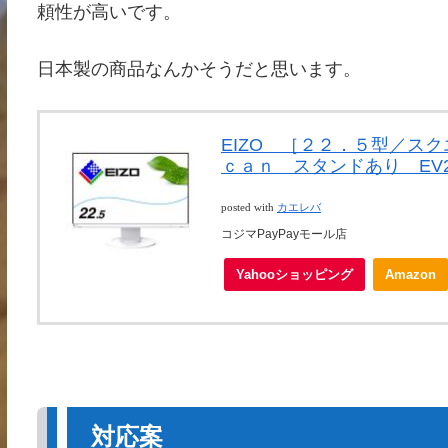
頼性が高いです。
日本製の商品なんかそうだと思います。
EIZO ［２２．５型／ス
ｃａｎ スタンドあり EV23
posted with
カエレバ
コジマPayPayモール店
Yahooショッピング
Amazon
対応案