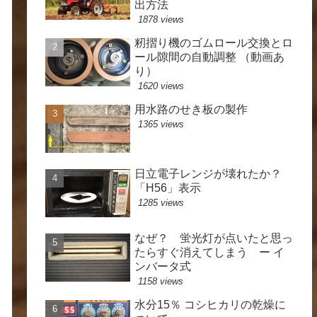
出方法
1878 views
籾摺り機のゴムロール交換とロ
ール隙間の自動調整 （動画あ
り）
1620 views
用水路のせき板の製作
1365 views
日立電子レンジが壊れたか？
「H56」表示
1285 views
なぜ？ 蛍光灯が点いたと思っ
たらすぐ消えてしまう ー イ
ンバータ式
1158 views
水分15％ コシヒカリの乾燥に