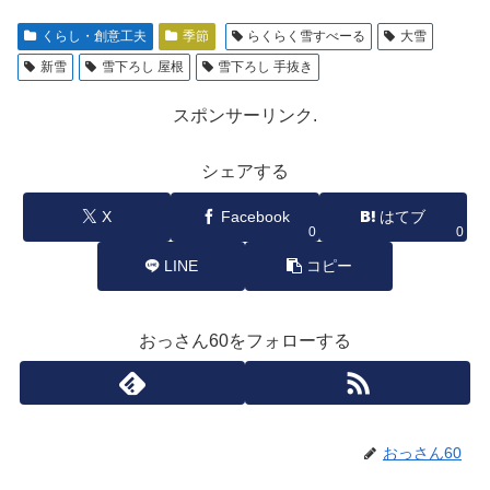
くらし・創意工夫
季節
らくらく雪すべーる
大雪
新雪
雪下ろし 屋根
雪下ろし 手抜き
スポンサーリンク.
シェアする
X
Facebook
はてブ
0
0
LINE
コピー
おっさん60をフォローする
おっさん60