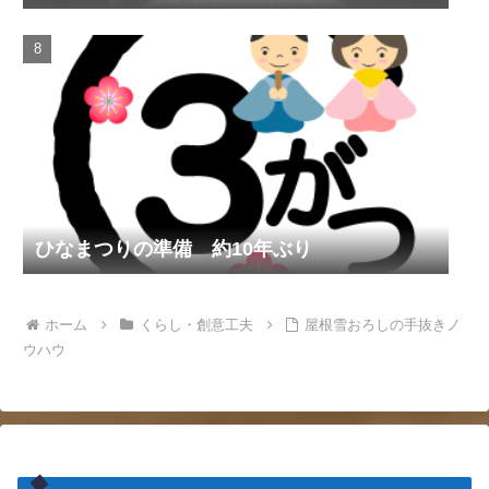
ひなまつりの準備 約10年ぶり
ホーム
くらし・創意工夫
屋根雪おろしの手抜きノ
ウハウ