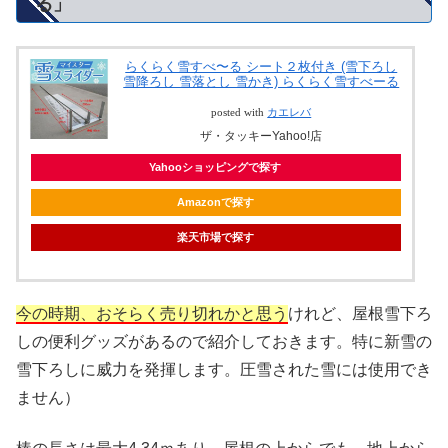
る」
らくらく雪すべ〜る シート２枚付き (雪下ろし
雪降ろし 雪落とし 雪かき) らくらく雪すべーる
posted with
カエレバ
ザ・タッキーYahoo!店
Yahooショッピングで探す
Amazonで探す
楽天市場で探す
今の時期、おそらく売り切れかと思う
けれど、屋根雪下ろ
しの便利グッズがあるので紹介しておきます。特に新雪の
雪下ろしに威力を発揮します。圧雪された雪には使用でき
ません）