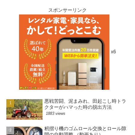
スポンサーリンク
x6
悪戦苦闘、泥まみれ、田起こし時トラ
クターがハマった時の脱出方法
1883 views
籾摺り機のゴムロール交換とロール隙
間の自動調整 （動画あり）