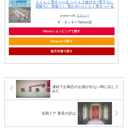
らくらく雪すべ〜る シート２枚付き (雪下ろし
雪降ろし 雪落とし 雪かき) らくらく雪すべーる
posted with
カエレバ
ザ・タッキーYahoo!店
Yahooショッピングで探す
Amazonで探す
楽天市場で探す
凍結でお風呂のお湯が出ない時に試して
みた
玄関ドア 異音の訳は