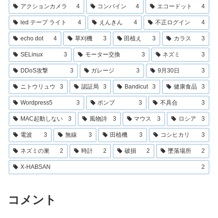
アクションカメラ
4
コンバイン
4
エコードット
4
led テープ ライト
4
えんきん
4
不正ログイン
4
echo dot
4
草刈機
3
田植え
3
カラス
3
SELinux
3
モーター交換
3
ネズミ
3
DDoS攻撃
3
ガレージ
3
9月30日
3
ニトウリュウ
3
認証局
3
Bandicut
3
健康食品
3
Wordpress5
3
ポンプ
3
不具合
3
MAC起動しない
3
風物詩
3
マウス
3
ロシア
3
電波
3
無線
3
田植機
3
コシヒカリ
3
ネズミの巣
2
時計
2
破損
2
墜落場所
2
X-HABSAN
2
コメント