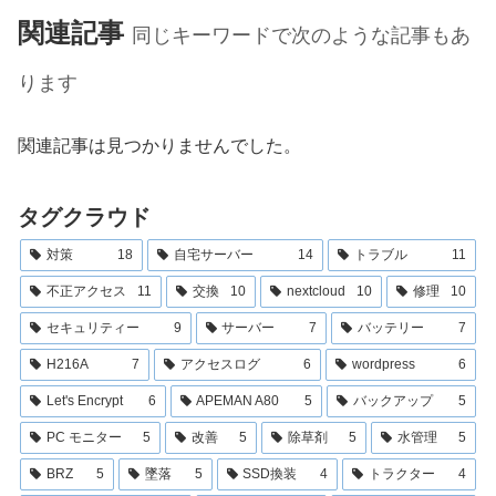
関連記事
同じキーワードで次のような記事もあ
ります
関連記事は見つかりませんでした。
タグクラウド
対策
18
自宅サーバー
14
トラブル
11
不正アクセス
11
交換
10
nextcloud
10
修理
10
セキュリティー
9
サーバー
7
バッテリー
7
H216A
7
アクセスログ
6
wordpress
6
Let's Encrypt
6
APEMAN A80
5
バックアップ
5
PC モニター
5
改善
5
除草剤
5
水管理
5
BRZ
5
墜落
5
SSD換装
4
トラクター
4