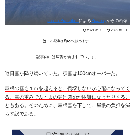
Jaana Puschkeit
による
Pixabay
からの画像
2021.01.13
2022.01.31
この記事は
約4分
で読めます。
記事内には広告が含まれています。
連日雪が降り続いていた。積雪は100cmオーバーだ。
屋根の雪も１ｍを超えると、倒壊しないか心配になってく
る。雪の重みでふすまの開け閉めが困難になったりするこ
ともある。
そのために、屋根雪を下して、屋根の負担を減
らす訳である。
目次