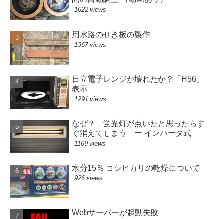
1622 views
用水路のせき板の製作
1367 views
日立電子レンジが壊れたか？「H56」
表示
1291 views
なぜ？ 蛍光灯が点いたと思ったらす
ぐ消えてしまう ー インバータ式
1169 views
水分15％ コシヒカリの乾燥について
926 views
Webサーバーが起動失敗