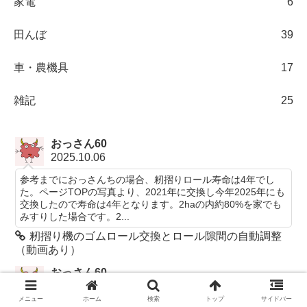
家電
6
田んぼ
39
車・農機具
17
雑記
25
おっさん60
2025.10.06
参考までにおっさんちの場合、籾摺りロール寿命は4年でし
た。ページTOPの写真より、2021年に交換し今年2025年にも
交換したので寿命は4年となります。2haの内約80%を家でも
みすりした場合です。2...
籾摺り機のゴムロール交換とロール隙間の自動調整
（動画あり）
おっさん60
2023.06.03
メニュー
ホーム
検索
トップ
サイドバー