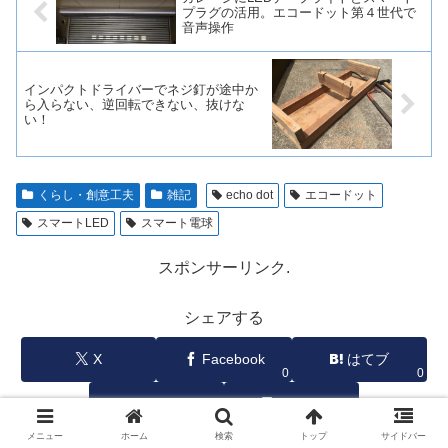
プラグの活用。エコードット第４世代で
音声操作
インパクトドライバーでネジ釘が途中か
ら入らない、逆回転できない、抜けな
い！
くらし・創意工夫
雑記
echo dot
エコードット
スマートLED
スマート電球
スポンサーリンク.
シェアする
X
Facebook
はてブ
0
0
LINE
コピー
メニュー
ホーム
検索
トップ
サイドバー